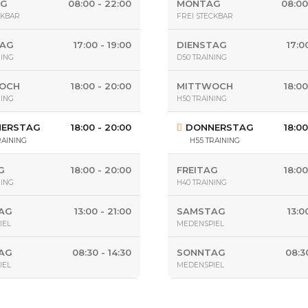
AG
08:00 - 22:00
MONTAG
08:00
CKBAR
FREI STECKBAR
TAG
17:00 - 19:00
DIENSTAG
17:0
NING
D50 TRAINING
OCH
18:00 - 20:00
MITTWOCH
18:00
NING
H50 TRAINING
ERSTAG
18:00 - 20:00
DONNERSTAG
18:00
RAINING
H55 TRAINING
G
18:00 - 20:00
FREITAG
18:00
NING
H40 TRAINING
AG
13:00 - 21:00
SAMSTAG
13:0
IEL
MEDENSPIEL
AG
08:30 - 14:30
SONNTAG
08:3
IEL
MEDENSPIEL