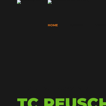
HOME
JUGEND
VEREI
HERZLICH WILLKOMMEN IM
TC REUSC