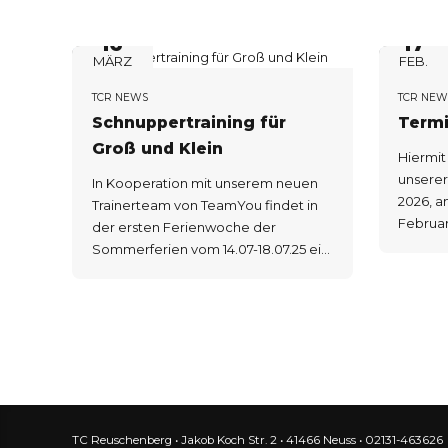
16
17
MÄRZ
FEB.
TCR NEWS
TCR NEW
Schnuppertraining für
Term
Groß und Klein
Hiermit 
unsere
In Kooperation mit unserem neuen
2026, a
Trainerteam von TeamYou findet in
Februar
der ersten Ferienwoche der
Clubhau
Sommerferien vom 14.07-18.07.25 ein
Tennis und Sportcamp für Kinder auf
unserer Anlage statt. Das
Tenniscamp findet Montag bis
Donnerstag von 9-15 Uhr und am
Freitag von 9-13 Uhr statt. Am Freitag
werden wir zum Abschluss um 13 Uhr
Grillen und vorher wird es für die Kids
ein Abschlussturnier geben. Alle
TC Reuschenberg • Jakob Koch Str. 2 • 41466 Neuss • 02131-463626
Elternteile sind herzlich eingeladen.