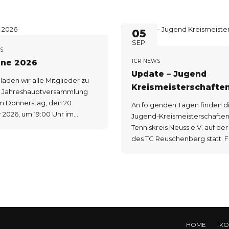
05
SEP.
S
TCR NEWS
ine 2026
Update – Jugend
laden wir alle Mitglieder zu
Kreismeisterschafte
r Jahreshauptversammlung
2025
m Donnerstag, den 20.
An folgenden Tagen finden d
 2026, um 19:00 Uhr im
Jugend-Kreismeisterschaften
s des TC Reuschenberg ein.
Tenniskreis Neuss e.V. auf de
des TC Reuschenberg statt. Freitag,
05.09.2025 ca. 15:30 – 20:00 U
Samstag, 06.09.2025 ab 9:00 
Sonntag, 07.09.2025 ab 9:00 
Freitag, 12.09.2025 ca. 15:30 - 
Uhr Samstag, 13.09.2025 ab 1
Sonntag, 14.09.2025 ab 10:00 Uhr
die Austragung der
HOME
KO
Kreismeisterschaft werden al