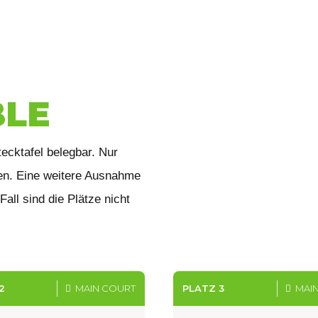
9
0
BLE
tecktafel belegbar. Nur
hen. Eine weitere Ausnahme
all sind die Plätze nicht
2
MAIN COURT
PLATZ 3
MAI