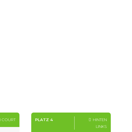
9
0
N COURT
PLATZ 4
HINTEN
LINKS