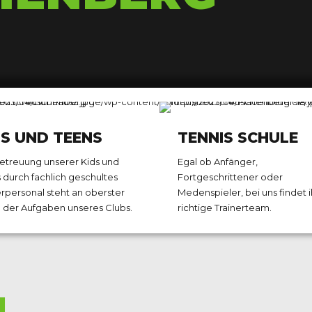
0
1
DS UND TEENS
TENNIS SCHULE
2
etreuung unserer Kids und
Egal ob Anfänger,
 durch fachlich geschultes
Fortgeschrittener oder
erpersonal steht an oberster
Medenspieler, bei uns findet i
3
0
e der Aufgaben unseres Clubs.
richtige Trainerteam.
4
1
N