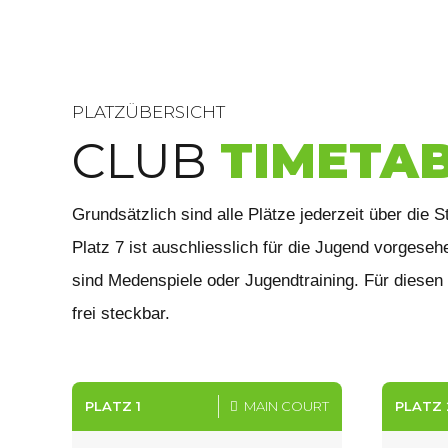
6
7
PLATZÜBERSICHT
CLUB
TIMETA
8
Grundsätzlich sind alle Plätze jederzeit über die S
9
Platz 7 ist auschliesslich für die Jugend vorgese
sind Medenspiele oder Jugendtraining. Für diesen F
0
frei steckbar.
PLATZ 1
MAIN COURT
PLATZ 