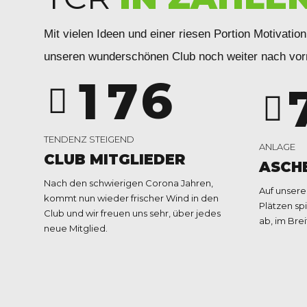
5
4
0
6
5
Mit vielen Ideen und einer riesen Portion Motivation
unseren wunderschönen Club noch weiter nach vorn
1
7
6
2
8
7
TENDENZ STEIGEND
ANLAGE
CLUB MITGLIEDER
ASCH
3
9
8
Nach den schwierigen Corona Jahren,
Auf unser
kommt nun wieder frischer Wind in den
Plätzen spi
Club und wir freuen uns sehr, über jedes
ab, im Bre
4
0
9
neue Mitglied.
5
0