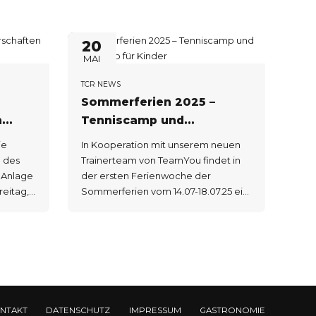
20
MAI
TCR NEWS
Sommerferien 2025 –
n
Tenniscamp und
Sportcamp für Kinder
ie
In Kooperation mit unserem neuen
 des
Trainerteam von TeamYou findet in
r Anlage
der ersten Ferienwoche der
Sommerferien vom 14.07-18.07.25 ein
hr
Tennis und Sportcamp für Kinder auf
Uhr
unserer Anlage statt. Das
Uhr
Tenniscamp findet Montag bis
20:00
Donnerstag von 9-15 Uhr und am
0:00 Uhr
Freitag von 9-13 Uhr statt. Am Freitag
 Für
werden wir zum Abschluss um 13 Uhr
Grillen und vorher wird es für die Kids
NTAKT
DATENSCHUTZ
IMPRESSUM
GASTRONOMIE
le
ein Abschlussturnier geben. Alle