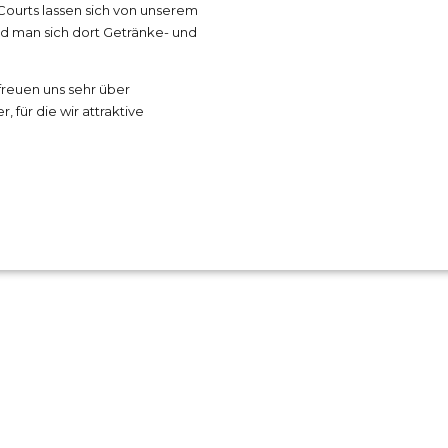
 Courts lassen sich von unserem
d man sich dort Getränke- und
 freuen uns sehr über
, für die wir attraktive