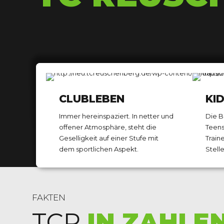
0
1
0
CLUBLEBEN
KI
2
1
Immer hereinspaziert. In netter und
Die B
offener Atmosphäre, steht die
Teens
3
2
Geselligkeit auf einer Stufe mit
Train
dem sportlichen Aspekt.
Stell
4
3
FAKTEN
TCR
IN ZAHLE