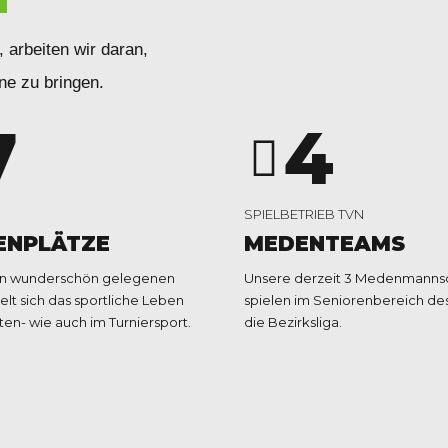
5
2
, arbeiten wir daran,
6
3
e zu bringen.
7
4
8
5
SPIELBETRIEB TVN
ENPLÄTZE
MEDENTEAMS
9
6
en wunderschön gelegenen
Unsere derzeit 3 Medenmannsc
elt sich das sportliche Leben
spielen im Seniorenbereich des
iten- wie auch im Turniersport.
die Bezirksliga.
0
7
8