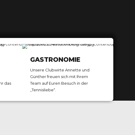
0
GASTRONOMIE
1
Unsere Clubwirte Annette und
Günther freuen sich mit Ihrem
hr das
Team auf Euren Besuch in der
2
0
„Tennisliebe“.
3
1