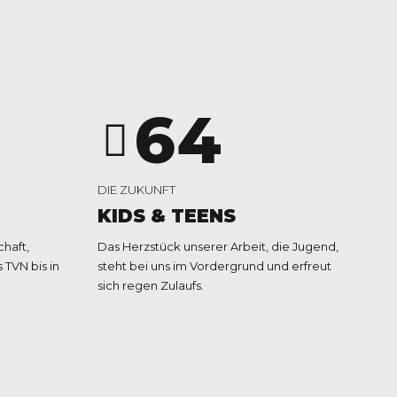
4
2
5
3
6
4
7
5
DIE ZUKUNFT
KIDS & TEENS
8
6
haft,
Das Herzstück unserer Arbeit, die Jugend,
 TVN bis in
steht bei uns im Vordergrund und erfreut
sich regen Zulaufs.
9
7
0
8