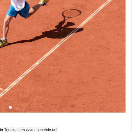
in Tennis-lntensivwochenende an!