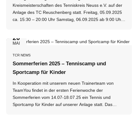
für das camp anmelden: Camp Anmeldung
Kreismeisterschaften des Tenniskreis Neuss e.V. auf der
Anlage des TC Reuschenberg statt. Freitag, 05.09.2025
ca. 15:30 – 20:00 Uhr Samstag, 06.09.2025 ab 9:00 Uhr
Sonntag, 07.09.2025 ab 9:00 Uhr Freitag, 12.09.2025 ca.
15:30 - 20:00 Uhr Samstag, 13.09.2025 ab 10:00 Uhr
20
Sonntag, 14.09.2025 ab 10:00 Uhr Für die Austragung
MAI
der Kreismeisterschaft werden alle Plätze belegt! Mit
sportlichen Grüßen der Vorstand
TCR NEWS
Sommerferien 2025 – Tenniscamp und
Sportcamp für Kinder
In Kooperation mit unserem neuen Trainerteam von
TeamYou findet in der ersten Ferienwoche der
Sommerferien vom 14.07-18.07.25 ein Tennis und
Sportcamp für Kinder auf unserer Anlage statt. Das
Tenniscamp findet Montag bis Donnerstag von 9-15
Uhr und am Freitag von 9-13 Uhr statt. Am Freitag
werden wir zum Abschluss um 13 Uhr Grillen und vorher
wird es für die Kids ein Abschlussturnier geben. Alle