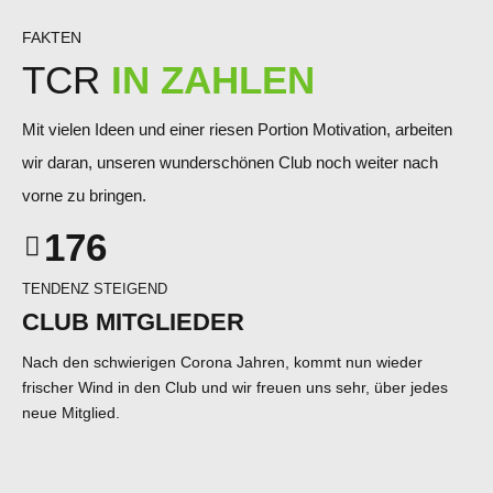
1
0
FAKTEN
2
1
TCR
IN ZAHLEN
3
2
4
3
Mit vielen Ideen und einer riesen Portion Motivation, arbeiten
5
4
wir daran, unseren wunderschönen Club noch weiter nach
vorne zu bringen.
0
6
5
0
1
7
6
1
2
8
7
TENDENZ STEIGEND
2
3
9
8
CLUB MITGLIEDER
3
4
0
9
Nach den schwierigen Corona Jahren, kommt nun wieder
4
frischer Wind in den Club und wir freuen uns sehr, über jedes
5
0
neue Mitglied.
5
6
6
7