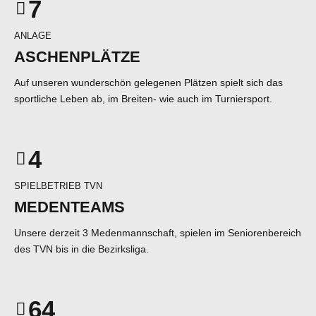
7
8
8
9
ANLAGE
9
0
ASCHENPLÄTZE
0
0
1
Auf unseren wunderschön gelegenen Plätzen spielt sich das
sportliche Leben ab, im Breiten- wie auch im Turniersport.
2
3
4
0
5
1
SPIELBETRIEB TVN
6
2
0
MEDENTEAMS
7
3
1
Unsere derzeit 3 Medenmannschaft, spielen im Seniorenbereich
des TVN bis in die Bezirksliga.
8
4
2
9
5
3
0
6
4