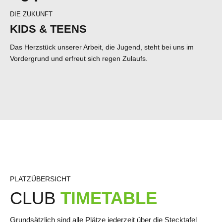
7
5
DIE ZUKUNFT
8
6
KIDS & TEENS
9
7
Das Herzstück unserer Arbeit, die Jugend, steht bei uns im
Vordergrund und erfreut sich regen Zulaufs.
0
8
9
0
PLATZÜBERSICHT
CLUB
TIMETABLE
Grundsätzlich sind alle Plätze jederzeit über die Stecktafel