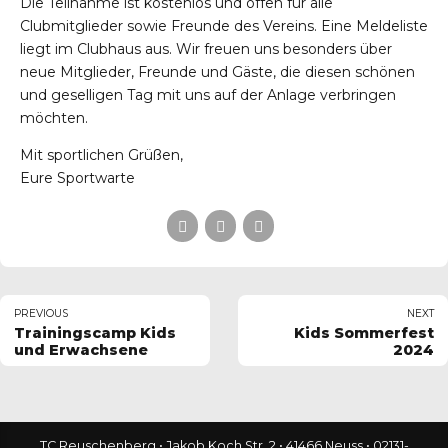
Die Teilnahme ist kostenlos und offen für alle
Clubmitglieder sowie Freunde des Vereins. Eine Meldeliste
liegt im Clubhaus aus. Wir freuen uns besonders über
neue Mitglieder, Freunde und Gäste, die diesen schönen
und geselligen Tag mit uns auf der Anlage verbringen
möchten.
Mit sportlichen Grüßen,
Eure Sportwarte
PREVIOUS
NEXT
Trainingscamp Kids
Kids Sommerfest
und Erwachsene
2024
TC Reuschenberg • Jakob Koch Str. 2 • 41466 Neuss • 02131-