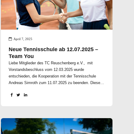
April 7, 2025
Neue Tennisschule ab 12.07.2025 –
Team You
Liebe Mitglieder des TC Reuschenberg e.V., mit
Vorstandsbeschluss vom 12.03.2025 wurde
entschieden, die Kooperation mit der Tennisschule
Andreas Simroth zum 11.07.2025 zu beenden. Diese
Entscheidung ist uns sicherlich nicht leicht gefallen
und so wurde sie mit Bedacht und hoffentlich im Sinne
einer zukunftsorientierten Ausrichtung für den Verein
gefällt. Wir haben uns für die Zukunft für eine
Kooperation mit der Tennisschule TeamYou
entschieden. Welche ab 12.07.2025 das Tennistraining
für Jung und Alt bei uns anbieten wird. Gerne könnt Ihr