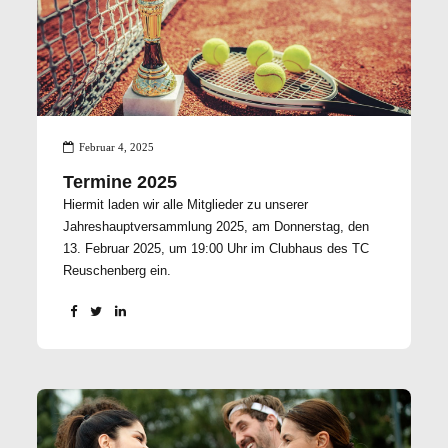
zertifiziertes Sportcamp und von der Krankenkasse
erstattungsfähig. Als Mitglied der Bergischen
Krankenkasse erhältst du 190€ zurückerstattet. Erfahre
mehr unter: https://team-you.de/kostenerstattung/
Spiel, Bewegung und besonders Spaß stehen im
Vordergrund. Es gibt immer unterschiedliche Stationen
wo die Kinder ihre tennisspezifischen und
Februar 4, 2025
allgemeinsportlichen Fähigkeiten verbessern können.
Termine 2025
Unter folgendem Link könnt ihr Euch für das camp
Hiermit laden wir alle Mitglieder zu unserer
anmelden: Camp Anmeldung
Jahreshauptversammlung 2025, am Donnerstag, den
13. Februar 2025, um 19:00 Uhr im Clubhaus des TC
Reuschenberg ein.