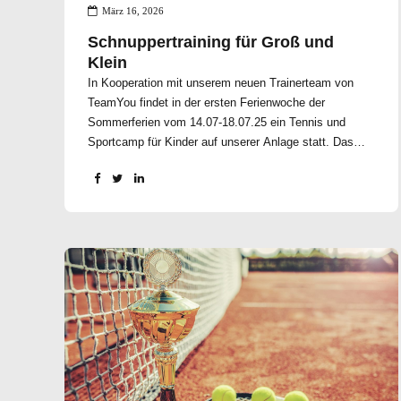
März 16, 2026
Schnuppertraining für Groß und
Klein
In Kooperation mit unserem neuen Trainerteam von
TeamYou findet in der ersten Ferienwoche der
Sommerferien vom 14.07-18.07.25 ein Tennis und
Sportcamp für Kinder auf unserer Anlage statt. Das
Tenniscamp findet Montag bis Donnerstag von 9-15
Uhr und am Freitag von 9-13 Uhr statt. Am Freitag
werden wir zum Abschluss um 13 Uhr Grillen und
vorher wird es für die Kids ein Abschlussturnier geben.
Alle Elternteile sind herzlich eingeladen. Wer vor den
Campzeiten Betreuung benötigt, kann sich gerne
melden und wir organisieren eine Betreuung. Zwischen
12:15 & 13:00 Uhr ist eine Mittagspause eingeplant.
Der Preis beträgt € 219,- pro Kid und ist inkl. Camp T-
Shirt & Mittagessen. Unser Tenniscamp ist ein
zertifiziertes Sportcamp und von der Krankenkasse
erstattungsfähig. Als Mitglied der Bergischen
Krankenkasse erhältst du 190€ zurückerstattet. Erfahre