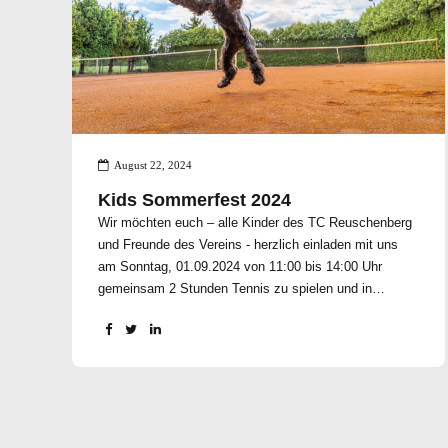
August 22, 2024
Kids Sommerfest 2024
Wir möchten euch – alle Kinder des TC Reuschenberg
und Freunde des Vereins - herzlich einladen mit uns
am Sonntag, 01.09.2024 von 11:00 bis 14:00 Uhr
gemeinsam 2 Stunden Tennis zu spielen und in
unserem Clubhaus „Tennisliebe“ Mittag zu essen. Bitte
gebt uns kurz per WhatsApp oder E-Mail Bescheid, ob
ihr kommt, damit wir im Clubhaus entsprechend
reservieren können. Telefonnummer: 0162 85 97 612
oder E-Mail: jenniferratzlow@yahoo.de Eure
Jugendwarte des TC Reuschenberg e.V. Jennifer
Ratzlow - Oliver Porst und die Tennisschule Andreas