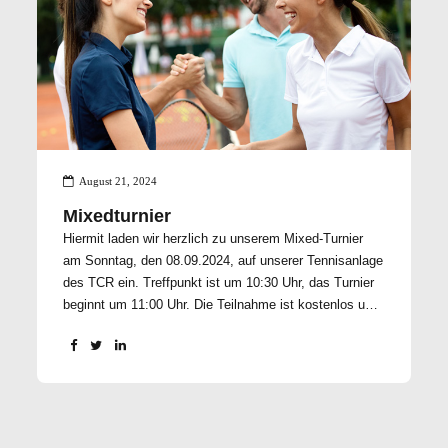
August 21, 2024
Mixedturnier
Hiermit laden wir herzlich zu unserem Mixed-Turnier
am Sonntag, den 08.09.2024, auf unserer Tennisanlage
des TCR ein. Treffpunkt ist um 10:30 Uhr, das Turnier
beginnt um 11:00 Uhr. Die Teilnahme ist kostenlos und
offen für alle Clubmitglieder sowie Freunde des
Vereins. Eine Meldeliste liegt im Clubhaus aus. Wir
freuen uns besonders über neue Mitglieder, Freunde
und Gäste, die diesen schönen und geselligen Tag mit
uns auf der Anlage verbringen möchten. Mit sportlichen
Grüßen, Eure Sportwarte