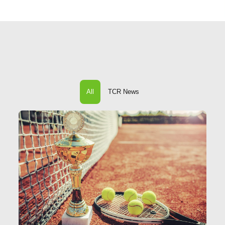
All
TCR News