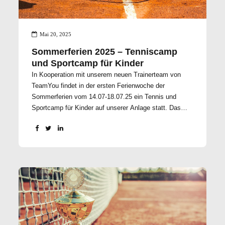
Mai 20, 2025
Sommerferien 2025 – Tenniscamp
und Sportcamp für Kinder
In Kooperation mit unserem neuen Trainerteam von
TeamYou findet in der ersten Ferienwoche der
Sommerferien vom 14.07-18.07.25 ein Tennis und
Sportcamp für Kinder auf unserer Anlage statt. Das
Tenniscamp findet Montag bis Donnerstag von 9-15
Uhr und am Freitag von 9-13 Uhr statt. Am Freitag
werden wir zum Abschluss um 13 Uhr Grillen und
vorher wird es für die Kids ein Abschlussturnier geben.
Alle Elternteile sind herzlich eingeladen. Wer vor den
Campzeiten Betreuung benötigt, kann sich gerne
melden und wir organisieren eine Betreuung. Zwischen
12:15 & 13:00 Uhr ist eine Mittagspause eingeplant.
Der Preis beträgt € 219,- pro Kid und ist inkl. Camp T-
Shirt & Mittagessen. Unser Tenniscamp ist ein