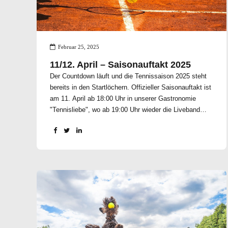
Februar 25, 2025
11/12. April – Saisonauftakt 2025
Der Countdown läuft und die Tennissaison 2025 steht
bereits in den Startlöchern. Offizieller Saisonauftakt ist
am 11. April ab 18:00 Uhr in unserer Gastronomie
"Tennisliebe", wo ab 19:00 Uhr wieder die Liveband
"HALBFERTIG" zum Einsatz kommt. Am 12. April
werden dann, sofern es die Witterung zuläßt, die Plätze
eröffnet und wir freuen uns auf Euer zahlreiches
Erscheinen an beiden Tagen. In diesem Sinne, auf eine
sonnige und gesunde, erfolgreiche Tennis Open Air
Saison 2025.