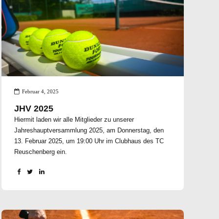
euch einen ersten Eindruck auf der Homepage
verschaffen https://team-you.de/ Die Tennisschule
TeamYou wird für einen guten Start und ein
Kennenlernen der Mitglieder einiges an Veranstaltungen
anbieten, worüber wir euch natürlich auf dem
Laufenden halten. Schaut für Infos auch gerne immer
mal wieder auf unsere Homepage.
Februar 4, 2025
JHV 2025
Hiermit laden wir alle Mitglieder zu unserer
Jahreshauptversammlung 2025, am Donnerstag, den
13. Februar 2025, um 19:00 Uhr im Clubhaus des TC
Reuschenberg ein.