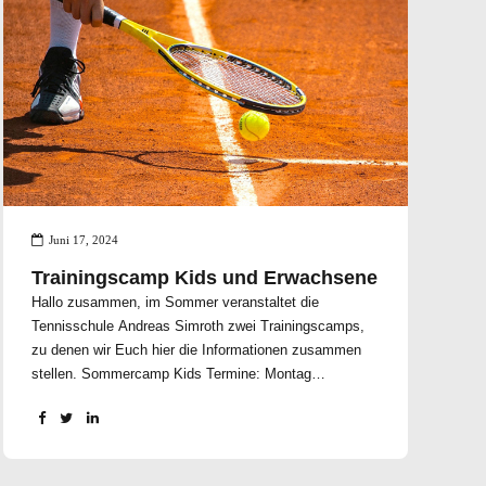
Juni 17, 2024
Trainingscamp Kids und Erwachsene
Hallo zusammen, im Sommer veranstaltet die
Tennisschule Andreas Simroth zwei Trainingscamps,
zu denen wir Euch hier die Informationen zusammen
stellen. Sommercamp Kids Termine: Montag
15.07.2024 – Freitag 19.07.2024 und/ oder Montag
12.08.2024 – Freitag 16.08.2024 In diesem Jahr bietet
die Tennisschule „Andreas Simroth“ zwei
Sommercamps an. Habt ihr Lust mitzumachen? Wir